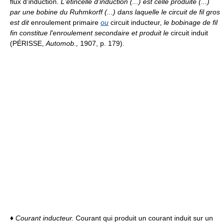
flux d'induction.
L'étincelle d'induction (...) est celle produite (...)
par une bobine du Ruhmkorff (...) dans laquelle le circuit de fil gros
est dit
enroulement primaire
ou
circuit inducteur,
le bobinage de fil
fin constitue l'enroulement secondaire et produit le
circuit induit
(PÉRISSE,
Automob.,
1907, p. 179).
♦
Courant inducteur.
Courant qui produit un courant induit sur un