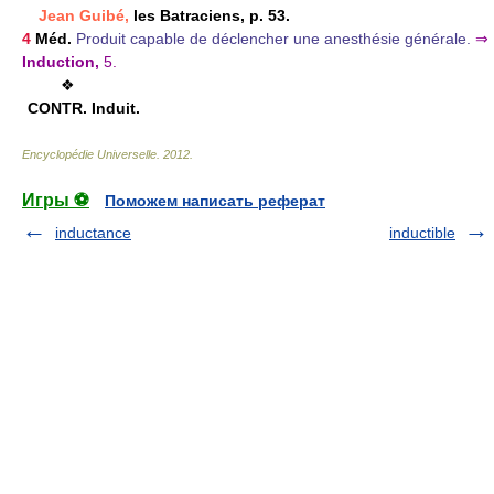
Jean Guibé,
les Batraciens, p. 53.
4
Méd.
Produit capable de déclencher une anesthésie générale.
⇒
Induction,
5.
❖
CONTR.
Induit.
Encyclopédie Universelle
.
2012
.
Игры ⚽
Поможем написать реферат
inductance
inductible