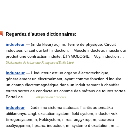
Regardez d'autres dictionnaires:
inducteur
— (in du kteur) adj. m. Terme de physique. Circuit
inducteur, circuit qui fait l induction. Muscle inducteur, muscle qui
produit une contraction induite. ÉTYMOLOGIE Voy. induction …
Dictionnaire de la Langue Française d'Émile Littré
Inducteur
— L inducteur est un organe électrotechnique,
généralement un électroaimant, ayant comme fonction d induire
un champ électromagnétique dans un induit servant à chauffer
toutes sortes de conducteurs comme des métaux de toutes sortes.
Portail de… …
Wikipédia en Français
inducteur
— žadinimo sistema statusas T sritis automatika
atitikmenys: angl. excitation system; field system; inductor vok.
Erregersystem, n; Feldsystem, n rus. индуктор, m; система
возбуждения, f pranc. inducteur, m; système d excitation, m …