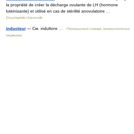
la propriété de créer la décharge ovulante de LH (hormone
lutéinisante) et utilisé en cas de stérilité anovulatoire …
Encyclopédie Universelle
inducteur
— См. induttore …
Пятиязычный словарь лингвистических
терминов