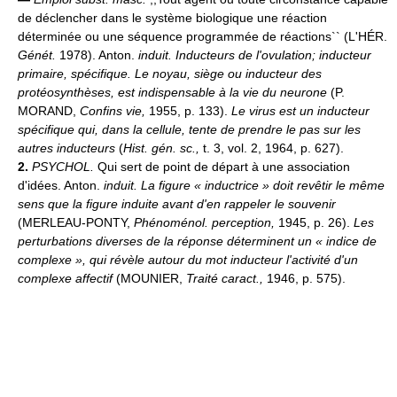
de déclencher dans le système biologique une réaction
déterminée ou une séquence programmée de réactions`` (L'HÉR.
Génét.
1978). Anton.
induit.
Inducteurs de l'ovulation; inducteur
primaire, spécifique.
Le noyau, siège ou inducteur des
protéosynthèses, est indispensable à la vie du neurone
(P.
MORAND,
Confins vie,
1955, p. 133).
Le virus est un inducteur
spécifique qui, dans la cellule, tente de prendre le pas sur les
autres inducteurs
(
Hist. gén. sc.,
t. 3, vol. 2, 1964, p. 627).
2.
PSYCHOL.
Qui sert de point de départ à une association
d'idées. Anton.
induit.
La figure « inductrice » doit revêtir le même
sens que la figure induite avant d'en rappeler le souvenir
(MERLEAU-PONTY,
Phénoménol. perception,
1945, p. 26).
Les
perturbations diverses de la réponse déterminent un « indice de
complexe », qui révèle autour du mot inducteur l'activité d'un
complexe affectif
(MOUNIER,
Traité caract.,
1946, p. 575).