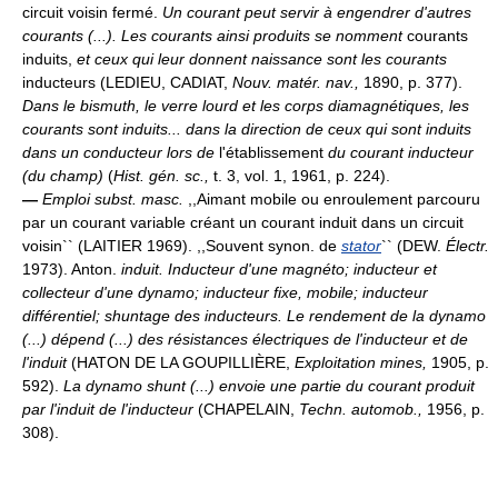
circuit voisin fermé.
Un courant peut servir à engendrer d'autres
courants (...). Les courants ainsi produits se nomment
courants
induits,
et ceux qui leur donnent naissance sont les courants
inducteurs (LEDIEU, CADIAT,
Nouv. matér. nav.,
1890, p. 377).
Dans le bismuth, le verre lourd et les corps diamagnétiques, les
courants sont induits... dans la direction de ceux qui sont induits
dans un conducteur lors de
l'établissement
du courant inducteur
(du champ)
(
Hist. gén. sc.,
t. 3, vol. 1, 1961, p. 224).
—
Emploi subst. masc.
,,Aimant mobile ou enroulement parcouru
par un courant variable créant un courant induit dans un circuit
voisin`` (LAITIER 1969). ,,Souvent synon. de
stator
`` (DEW.
Électr.
1973). Anton.
induit.
Inducteur d'une magnéto; inducteur et
collecteur d'une dynamo; inducteur fixe, mobile; inducteur
différentiel; shuntage des inducteurs.
Le rendement de la dynamo
(...) dépend (...) des résistances électriques de l'inducteur et de
l'induit
(HATON DE LA GOUPILLIÈRE,
Exploitation mines,
1905, p.
592).
La dynamo shunt (...) envoie une partie du courant produit
par l'induit de l'inducteur
(CHAPELAIN,
Techn. automob.,
1956, p.
308).