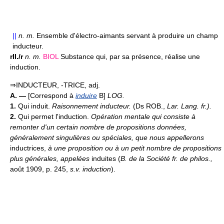
||
n.
m.
Ensemble d'électro-aimants servant à produire un champ
inducteur.
rII./r
n.
m.
BIOL
Substance qui, par sa présence, réalise une
induction.
⇒INDUCTEUR, -TRICE, adj.
A. —
[Correspond à
induire
B]
LOG.
1.
Qui induit.
Raisonnement inducteur.
(Ds ROB.,
Lar. Lang. fr.
).
2.
Qui permet l'induction.
Opération mentale qui consiste à
remonter d'un certain nombre de propositions données,
généralement singulières ou spéciales, que nous appellerons
inductrices,
à une proposition ou à un petit nombre de propositions
plus générales, appelées
induites (
B. de la Société fr. de philos.,
août 1909, p. 245,
s.v. induction
).