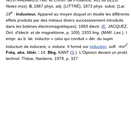
NOSTRADAMUS,
Hist. et Chron. de Provence,
961 ds DELB.
Notes mss
).
II.
1867 phys. adj. (LITTRÉ); 1873 phys. subst. (
Lar.
e
19
:
Inducteur.
Appareil au moyen duquel on étudie les différents
effets produits par des métaux divers successivement introduits
dans les bobines électromagnétiques); 1883 électr. (
E
. JACQUEZ,
Dict. d'électr. et de magnétisme,
p. 109); 1933 ling. (MAR.
Lex.
). I
empr. au b. lat.
inductor
« celui qui conduit » dér. du supin
2
inductum
de
inducere,
v.
induire.
II formé sur
induction
, suff.
-eur
.
Fréq. abs. littér. :
14.
Bbg.
KANT (
S
.). L'Opinion devant un probl.
technol. Thèse, Nanterre, 1979, p. 327.