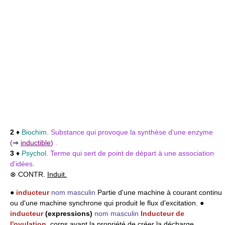
2
♦
Biochim.
Substance qui provoque la synthèse d'une enzyme
(
⇒
inductible
)
.
3
♦
Psychol.
Terme qui sert de point de départ à une association
d'idées.
⊗ CONTR.
Induit.
●
inducteur
nom masculin
Partie d'une machine à courant continu
ou d'une machine synchrone qui produit le flux d'excitation. ●
inducteur
(expressions)
nom masculin
Inducteur de
l'ovulation,
corps ayant la propriété de créer la décharge