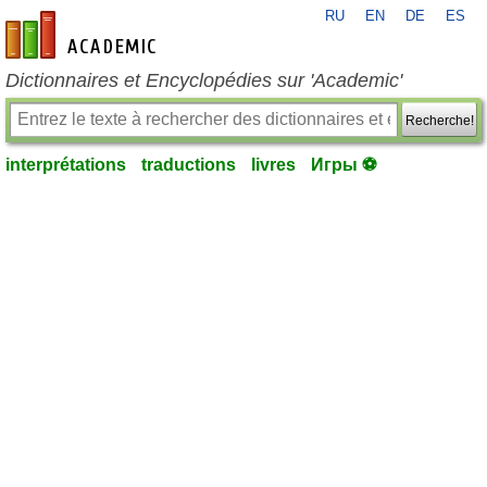
RU
EN
DE
ES
fr-academic.com
Dictionnaires et Encyclopédies sur 'Academic'
Recherche!
interprétations
traductions
livres
Игры ⚽