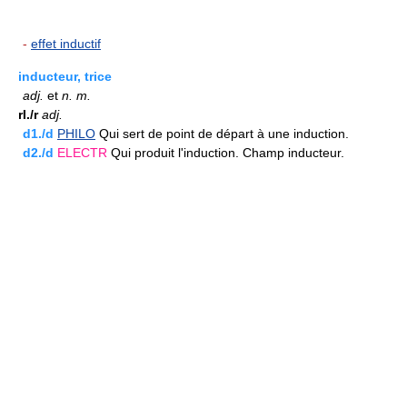
-
effet inductif
inducteur, trice
adj.
et
n.
m.
rI./r
adj.
d1./d
PHILO
Qui sert de point de départ à une induction.
d2./d
ELECTR
Qui produit l'induction. Champ inducteur.