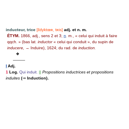
inducteur, trice
[ɛ̃dyktœʀ, tʀis]
adj. et n. m.
ÉTYM.
1866, adj., sens 2 et 3;
n
. m., « celui qui induit à faire
qqch. » (bas lat.
inductor
« celui qui conduit », du supin de
inducere,
→ Induire), 1624; du rad. de
induction.
❖
———
I
Adj.
1
Log.
Qui induit.
||
Propositions inductrices et propositions
induites
(
⇒
Induction).