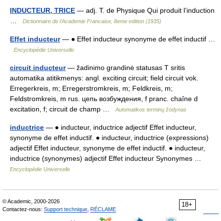
INDUCTEUR, TRICE
— adj. T. de Physique Qui produit l’induction
…
Dictionnaire de l'Academie Francaise, 8eme edition (1935)
Effet inducteur
— ● Effet inducteur synonyme de effet inductif …
Encyclopédie Universelle
circuit inducteur
— žadinimo grandinė statusas T sritis
automatika atitikmenys: angl. exciting circuit; field circuit vok.
Erregerkreis, m; Erregerstromkreis, m; Feldkreis, m;
Feldstromkreis, m rus. цепь возбуждения, f pranc. chaîne d
excitation, f; circuit de champ …
Automatikos terminų žodynas
inductrice
— ● inducteur, inductrice adjectif Effet inducteur,
synonyme de effet inductif. ● inducteur, inductrice (expressions)
adjectif Effet inducteur, synonyme de effet inductif. ● inducteur,
inductrice (synonymes) adjectif Effet inducteur Synonymes …
Encyclopédie Universelle
© Academic, 2000-2026
18+
Contactez-nous:
Support technique
,
RÉCLAME