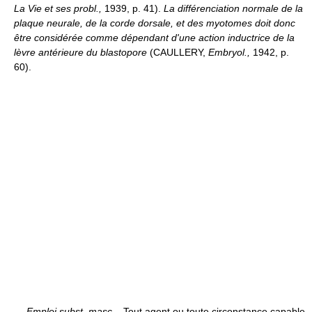
La Vie et ses probl.,
1939, p. 41).
La différenciation normale de la
plaque neurale, de la corde dorsale, et des myotomes doit donc
être considérée comme dépendant d'une action inductrice de la
lèvre antérieure du blastopore
(CAULLERY,
Embryol.,
1942, p.
60).
—
Emploi subst. masc.
,,Tout agent ou toute circonstance capable