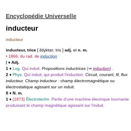
Encyclopédie Universelle
inducteur
inducteur
inducteur, trice
[ ɛ̃dyktɶr, tris ]
adj.
et
n. m.
• 1866; du rad. de
induction
I
♦
Adj.
1
♦
Log.
Qui induit.
Propositions inductrices
(
⇒
induction
)
.
2
♦
Phys.
Qui induit, qui produit l'induction.
Circuit, courant, fil, flux
inducteur. Champ inducteur :
champ électromagnétique ou
électrostatique agissant sur un induit.
II
♦
N. m.
1
♦
(1873)
Électrotechn.
Partie d'une machine électrique tournante
produisant le champ magnétique agissant sur l'induit.