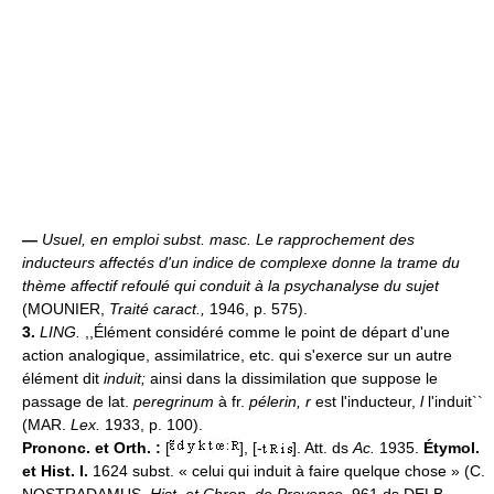
—
Usuel, en emploi subst. masc.
Le rapprochement des
inducteurs affectés d'un indice de complexe donne la trame du
thème affectif refoulé qui conduit à la psychanalyse du sujet
(MOUNIER,
Traité caract.,
1946, p. 575).
3.
LING.
,,Élément considéré comme le point de départ d'une
action analogique, assimilatrice, etc. qui s'exerce sur un autre
élément dit
induit;
ainsi dans la dissimilation que suppose le
passage de lat.
peregrinum
à fr.
pélerin, r
est l'inducteur,
l
l'induit``
(MAR.
Lex.
1933, p. 100).
Prononc. et Orth. :
[
], [-
]. Att. ds
Ac.
1935.
Étymol.
et Hist. I.
1624 subst. « celui qui induit à faire quelque chose » (C.