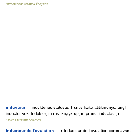
Automatikos terminų žodynas
inducteur
— induktorius statusas T sritis fizika atitikmenys: angl.
inductor vok. Induktor, m rus. индуктор, m pranc. inducteur, m …
Fizikos terminų žodynas
Inducteur de l'ovulation
— ● Inducteur de l ovulation corps ayant